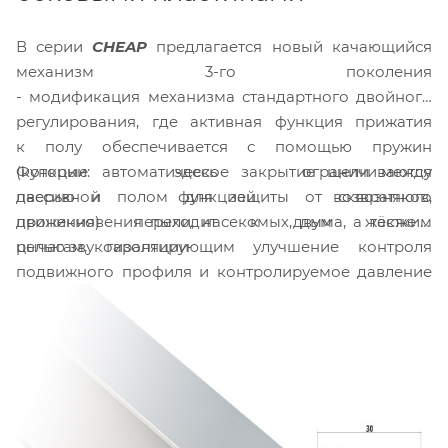
В серии
CHEAP
предлагается новый качающийся
механизм 3-го поколения
- модификация механизма стандартного двойного
регулирования, где активная функция прижатия
к полу обеспечивается с помощью пружин
Функции: автоматическое закрытие щели между
(которые здесь ограничиваются
дверью и полом для защиты от сквозняков,
пассивной функцией возвратного
проникновения пыли, насекомых, дыма, а также с
движения) переходит к двум жёстким
целью звукоизоляции
рычагам, гарантирующим улучшение контроля
подвижного профиля и контролируемое давление
на пол.