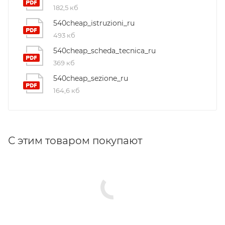
соответствии с нормами UNI EN ISO 140-3:2006,
182,5 кб
UNI EN ISO 717-1:1997. Звукоизоляция 34 дБ, по
540cheap_istruzioni_ru
сравнению с максимальной звукоизоляцией
493 кб
52 дБ при испытании образца на полную
540cheap_scheda_tecnica_ru
герметичность
369 кб
540cheap_sezione_ru
164,6 кб
С этим товаром покупают