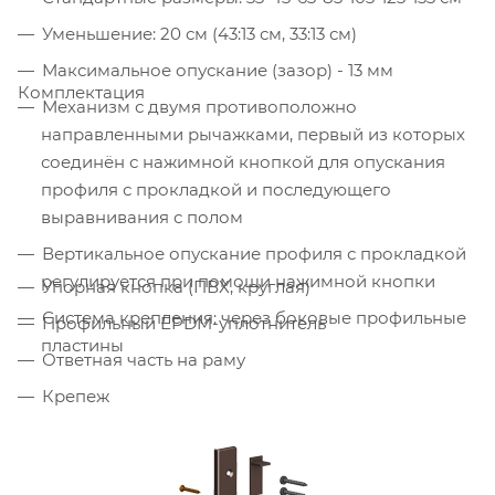
Уменьшение: 20 см (43:13 см, 33:13 см)
Максимальное опускание (зазор) - 13 мм
Комплектация
Механизм с двумя противоположно
направленными рычажками, первый из которых
соединён с нажимной кнопкой для опускания
профиля с прокладкой и последующего
выравнивания с полом
Вертикальное опускание профиля с прокладкой
регулируется при помощи нажимной кнопки
Упорная кнопка (ПВХ, круглая)
Система крепления: через боковые профильные
Профильный EPDM-уплотнитель
пластины
Ответная часть на раму
Крепеж