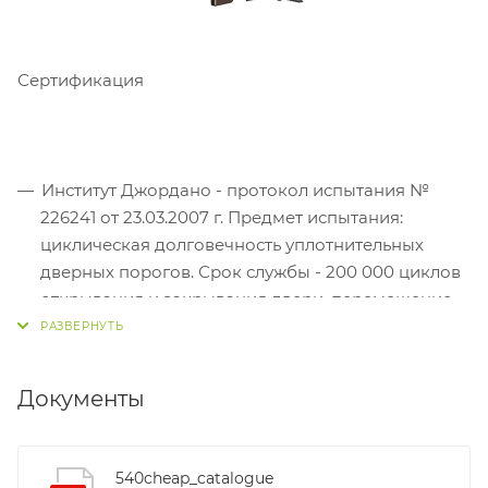
Сертификация
Институт Джордано - протокол испытания №
226241 от 23.03.2007 г. Предмет испытания:
циклическая долговечность уплотнительных
дверных порогов. Срок службы - 200 000 циклов
открывания и закрывания двери, перемещение
порогового уплотнения для закрытия щели в 6
мм между дверью и полом
Институт Джордано - протокол испытания №
Документы
218979 от 27.11.2006 г. Предмет испытания:
лабораторные измерения звукоизоляции
автоматических уплотнительных порогов в
540cheap_catalogue