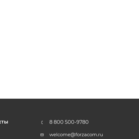
8 800 500-9780
КТЫ
welcome@forzacom.ru