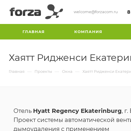
welcome@forzacom.ru
8
ГЛАВНАЯ
КОМПАНИЯ
Хаятт Ридженси Екатери
—
—
—
Главная
Проекты
Окна
Хаятт Ридженси Екатери
Отель
Hyatt Regency Ekaterinburg
, г
Проект системы автоматической вен
дымоудаления с применением