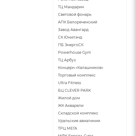
ТЦ Мандарин
Световой фонарь
АПК Белореченский
Завод Авангард
СК Юнилэнд
ПБ ЭнергоСК
Powerhouse Gym
ТЦ Арбуз
Концерн «Калашников»
Торговый комплекс
Ultra Fitness
БЦ CLEVER PARK
Жилой дом
ЖК Акварели
Складской комплекс
Уральские авиалинии
ТРЦ МЕГА
МФК Европа-Сити