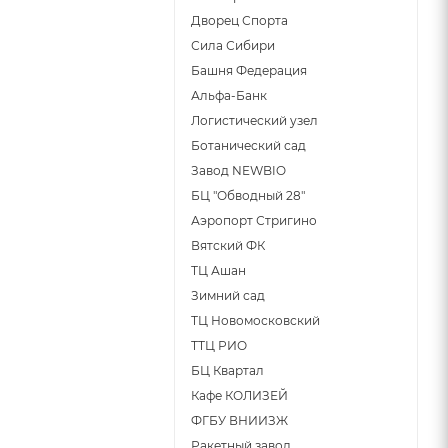
Дворец Спорта
Сила Сибири
Башня Федерация
Альфа-Банк
Логистический узел
Ботанический сад
Завод NEWBIO
БЦ "Обводный 28"
Аэропорт Стригино
Вятский ФК
ТЦ Ашан
Зимний сад
ТЦ Новомосковский
ТТЦ РИО
БЦ Квартал
Кафе КОЛИЗЕЙ
ФГБУ ВНИИЗЖ
Ракетный завод