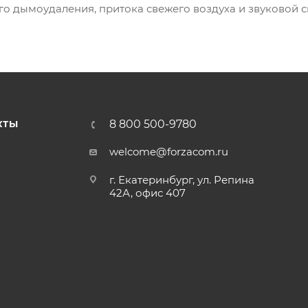
го дымоудаления, притока свежего воздуха и звуковой с
8 800 500-9780
КТЫ
welcome@forzacom.ru
г. Екатеринбург, ул. Репина
42А, офис 407