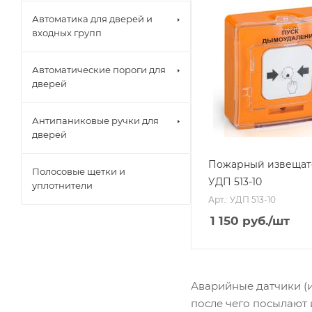
Автоматика для дверей и
входных групп
Автоматические пороги для
дверей
Антипаниковые ручки для
дверей
Пожарный извещат
Полосовые щетки и
УДП 513-10
уплотнители
Арт.: УДП 513-10
1 150
руб.
/шт
Аварийные датчики (
после чего посылают