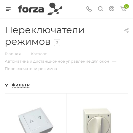
0
Переключатели
режимов
3
—
—
Главная
Каталог
—
Автоматика и дистанционное управление для окон
Переключатели режимов
ФИЛЬТР