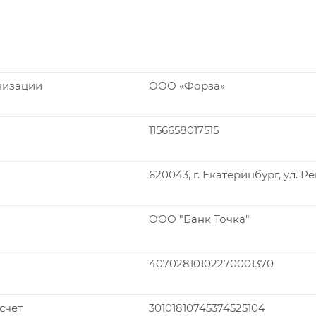
низации
ООО «Форза»
1156658017515
620043, г. Екатеринбург, ул. Р
ООО "Банк Точка"
40702810102270001370
счет
30101810745374525104