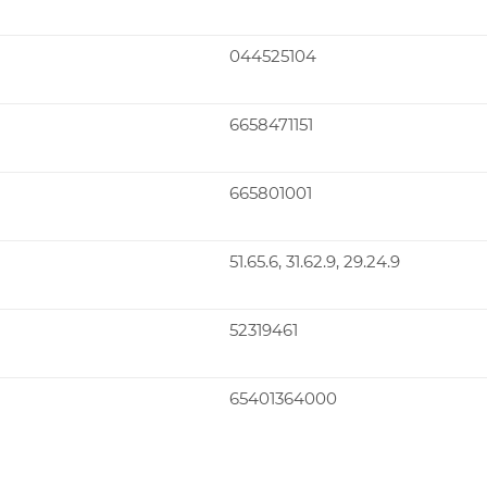
044525104
6658471151
665801001
51.65.6, 31.62.9, 29.24.9
52319461
65401364000