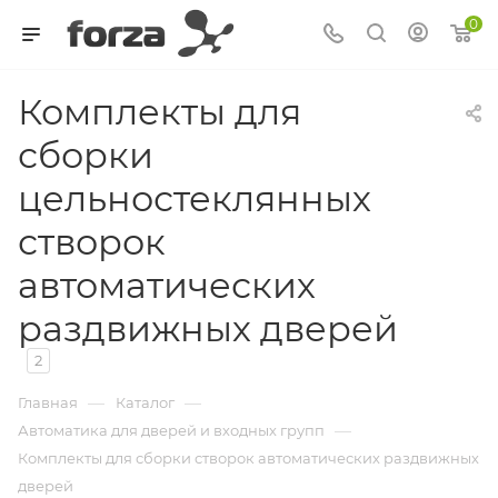
0
Комплекты для
сборки
цельностеклянных
створок
автоматических
раздвижных дверей
2
—
—
Главная
Каталог
—
Автоматика для дверей и входных групп
Комплекты для сборки створок автоматических раздвижных
дверей