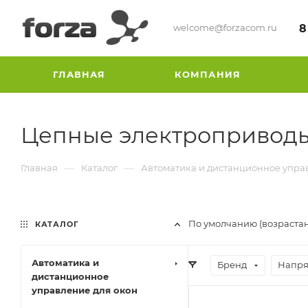
welcome@forzacom.ru
8
ГЛАВНАЯ
КОМПАНИЯ
Цепные электроприводы 
—
—
Главная
Каталог
Автоматика и дистанционное упра
По умолчанию (возраста
КАТАЛОГ
Автоматика и
Бренд
Напр
дистанционное
управление для окон