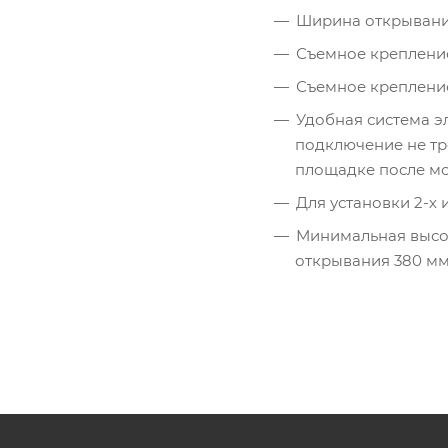
Ширина открывания
Съемное крепление
Съемное крепление
Удобная система э
подключение не тр
площадке после м
Для установки 2-х
Минимальная высот
открывания 380 м