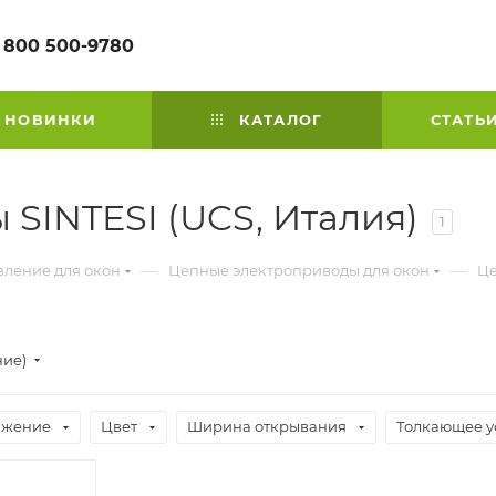
 800 500-9780
НОВИНКИ
КАТАЛОГ
СТАТЬ
SINTESI (UCS, Италия)
1
—
—
вление для окон
Цепные электроприводы для окон
Це
ние)
яжение
Цвет
Ширина открывания
Толкающее у