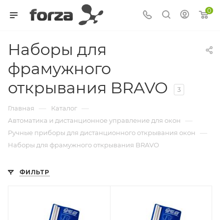
0
Наборы для
фрамужного
открывания BRAVO
3
—
—
Главная
Каталог
—
Автоматика и дистанционное управление для окон
—
Ручные приборы для дистанционного открывания окон
Наборы для фрамужного открывания BRAVO
ФИЛЬТР