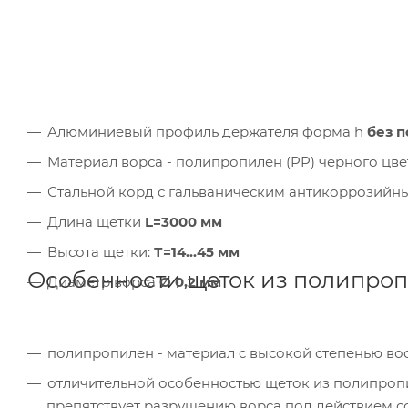
Алюминиевый профиль держателя форма h
без п
Материал ворса - полипропилен (PP) черного цве
Стальной корд с гальваническим антикоррозий
Длина щетки
L=3000 мм
Высота щетки:
Т=14...45 мм
Особенности щеток из полипро
Диаметр ворса
Ø
0,2 мм
полипропилен - материал c высокой степенью во
отличительной особенностью щеток из полипропи
препятствует разрушению ворса под действием с