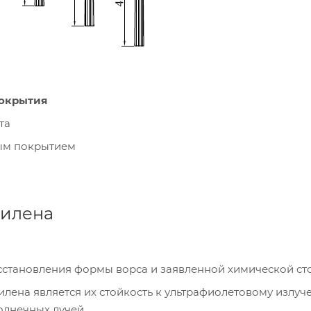
окрытия
та
ным покрытием
пилена
сстановления формы ворса и заявленной химической ст
лена является их стойкость
к ультрафиолетовому излуче
олнечных лучей