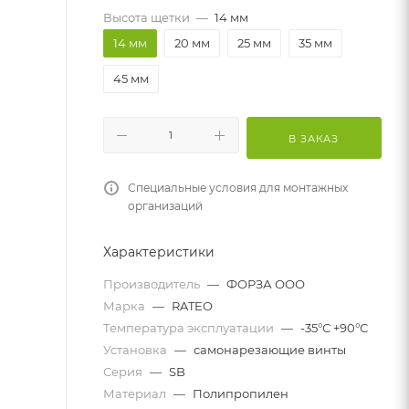
Высота щетки
—
14 мм
14 мм
20 мм
25 мм
35 мм
45 мм
В ЗАКАЗ
Специальные условия для монтажных
организаций
Характеристики
Производитель
—
ФОРЗА ООО
Марка
—
RATEO
Температура эксплуатации
—
-35°С +90°С
Установка
—
самонарезающие винты
Серия
—
SB
Материал
—
Полипропилен