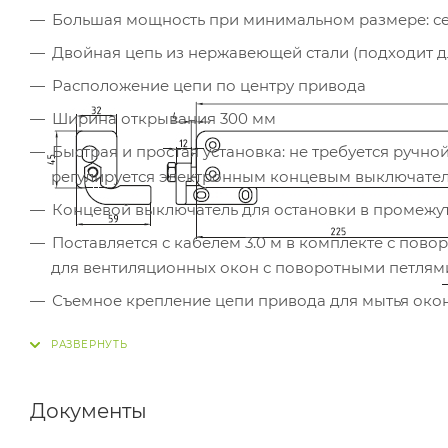
Большая мощность при минимальном размере: се
Двойная цепь из нержавеющей стали (подходит д
Расположение цепи по центру привода
Ширина открывания 300 мм
Быстрая и простая установка: не требуется ручн
регулируется электронным концевым выключате
Концевой выключатель для остановки в промежут
Поставляется с кабелем 3.0 м в комплекте с по
для вентиляционных окон с поворотными петлям
Съемное крепление цепи привода для мытья окон
Специальная, более устойчивая к атмосферным в
отдельному запросу
Габаритные размеры:
Документы