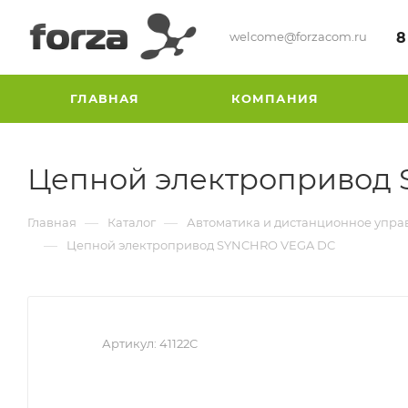
welcome@forzacom.ru
8
ГЛАВНАЯ
КОМПАНИЯ
Цепной электропривод
—
—
Главная
Каталог
Автоматика и дистанционное упра
—
Цепной электропривод SYNCHRO VEGA DC
Артикул:
41122C