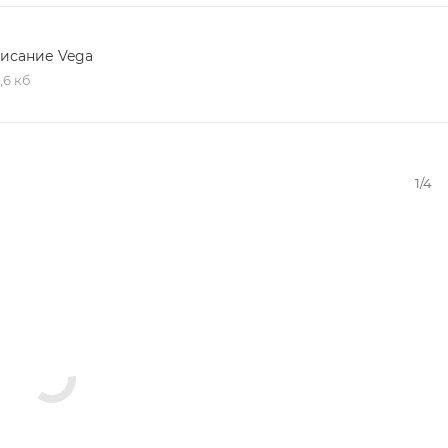
исание Vega
,6 кб
1/4