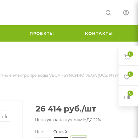
И
ПРОЕКТЫ
КОНТАКТЫ
0
0
пные электроприводы VEGA - SYNCHRO VEGA (UCS, Италия)
0
26 414
руб.
/шт
Цена указана с учетом НДС 22%
Цвет
—
Серый