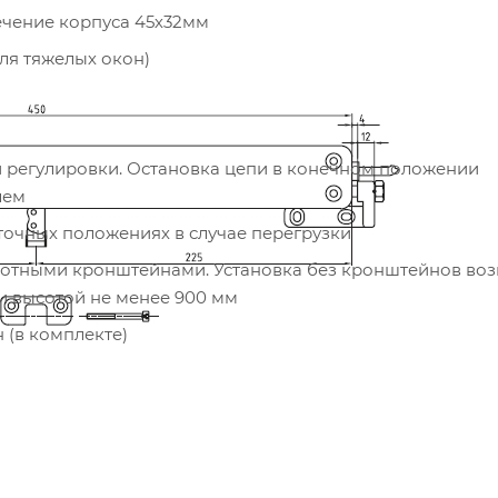
чение корпуса 45х32мм
ля тяжелых окон)
ой регулировки. Остановка цепи в конечном положении
лем
очных положениях в случае перегрузки
воротными кронштейнами. Установка без кронштейнов во
и высотой не менее 900 мм
 (в комплекте)
оздействиям версия привода с классом защиты IP32 дос