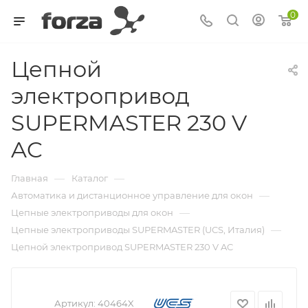
0
Цепной
электропривод
SUPERMASTER 230 V
AC
—
—
Главная
Каталог
—
Автоматика и дистанционное управление для окон
—
Цепные электроприводы для окон
—
Цепные электроприводы SUPERMASTER (UCS, Италия)
Цепной электропривод SUPERMASTER 230 V AC
Артикул:
40464X