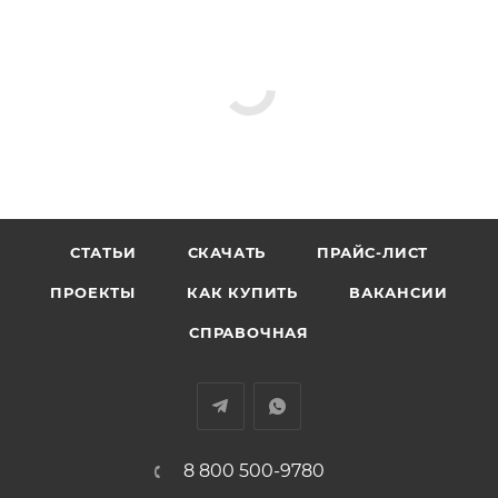
Съемное крепление цепи привода для мытья
окон (в комплекте)
Для установки 2-х и более приводов на одно
вентиляционное окно используется
синхронизатор
Возможна поставка "под заказ" приводов с
большим усилием при открывании/закрывании с
различными скоростями
СТАТЬИ
СКАЧАТЬ
ПРАЙС-ЛИСТ
Габаритные размеры:
ПРОЕКТЫ
КАК КУПИТЬ
ВАКАНСИИ
СПРАВОЧНАЯ
8 800 500-9780