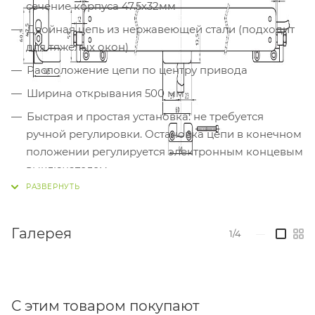
сечение корпуса 47.5х32мм
Двойная цепь из нержавеющей стали (подходит
для тяжелых окон)
Расположение цепи по центру привода
Ширина открывания 500 мм
Быстрая и простая установка: не требуется
ручной регулировки. Остановка цепи в конечном
положении регулируется электронным концевым
выключателем
Электронная остановка в промежуточных
положениях в случае перегрузки
Галерея
Поставляется с кабелем 3 м в комплекте с
1/4
—
поворотными кронштейнами. Установка без
кронштейнов возможна для вентиляционных
окон с поворотными петлями высотой не менее
1500 мм
С этим товаром покупают