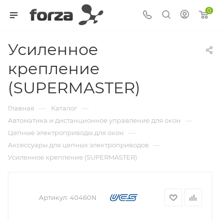
0
Усиленное
крепление
(SUPERMASTER)
—
—
Главная
Каталог
—
Автоматика и дистанционное управление для окон
—
Цепные электроприводы для окон
—
Аксессуары для цепных электроприводов
Усиленное крепление (SUPERMASTER)
Артикул:
40460N