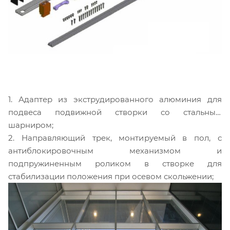
1. Адаптер из экструдированного алюминия для
подвеса подвижной створки со стальным
шарниром;
2. Направляющий трек, монтируемый в пол, с
антиблокировочным механизмом и
подпружиненным роликом в створке для
стабилизации положения при осевом скольжении;
3. Шаровой замок, который устанавливается в
адаптер в непосредственной близости от края
створки,
противоположного оси вращения, для регулировки