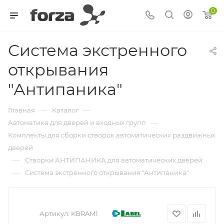
0
Система экстренного
открывания
"Антипаника"
—
—
Главная
Каталог
—
Автоматика для дверей и входных групп
Комплекты для сборки створок автоматических раздвижных
дверей
—
Створки АНТИПАНИКА для автоматических дверей
—
Система экстренного открывания "Антипаника"
Артикул:
KBRAM1