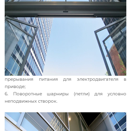
усилия, необходимого для экстренного открывания
створки;
4. Шаровой замок для соединения подвижной и
условно неподвижной створки в непосредственной
близости от края, противоположного оси вращения,
для регулировки усилия, необходимого для
экстренного открывания створок;
5. Магнитный контакт, закрепленный на раме,
позволяющий обеспечить логическую функцию
двери для аварийной остановки цикла и
прерывания питания для электродвигателя в
приводе;
6. Поворотные шарниры (петли) для условно
неподвижных створок.