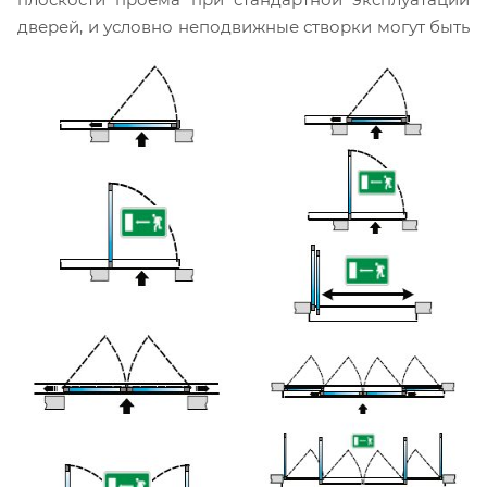
дверей, и условно неподвижные створки могут быть
распашными и открываться наружу простым
толчком в соответствии с
требованиями Приложения III DM3.10.1998 "Меры,
касающиеся средств эвакуации в случае пожара" и
"Критерии общие пожарной безопасности для
управления чрезвычайными ситуациями на
рабочем месте" для увеличения пропускной
способности проема в аварийном случае.