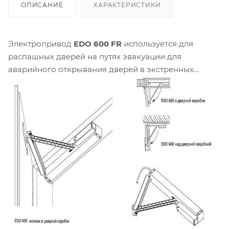
ОПИСАНИЕ
ХАРАКТЕРИСТИКИ
Электропривод
EDO 600 FR
используется для
распашных дверей на путях эвакуации для
аварийного открывания дверей в экстренных
ситуациях и подпора воздуха в системах
дымоудаления. Автоматический режим
обеспечивается через подключение привода к
блоку управления системы дымоудаления с
выходным напряжением 24В. Открытая дверь
обеспечивает необходимый приток свежего
воздуха и облегчает процесс эвакуации людей из
зоны задымления.