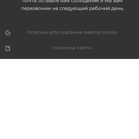
почта: оставьте нам сообщение и мы вам
перезвоним на следующий рабочий день.
ПОЛИТИКА ИСПОЛЬЗОВАНИЯ ФАЙЛОВ COOKIES
ПУБЛИЧНАЯ ОФЕРТА
2026 © ООО "Форза". Электронный каталог товаров. Не
является публичной офертой.
Разработка сайта
Этот сайт использует файлы cookie для обеспечения
корректной работы, анализа трафика и улучшения