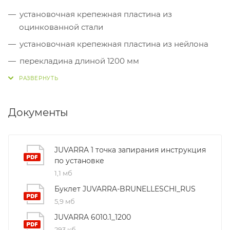
установочная крепежная пластина из
оцинкованной стали
установочная крепежная пластина из нейлона
перекладина длиной 1200 мм
ответные планки из окрашенного ЦАМа (2шт)
винт TS Ø 4,2x13 (4шт)
Документы
винт TC 4,2x13 (2шт)
винт TC 4,8x13 (2шт)
винт TS Ø 4,2x16 (2шт)
JUVARRA 1 точка запирания инструкция
по установке
винт TS M5x6 (2шт)
1,1 мб
винт TS M4x5 (8шт)
Буклет JUVARRA-BRUNELLESCHI_RUS
5,9 мб
JUVARRA 6010.1_1200
293 кб