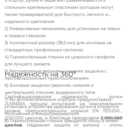
1) Корпус ручки и защелки привинчиваются к
стальным крепежным пластинам (которые могут
также привариваться) для быстрого, легкого и
надежного крепления
2) Реверсивные механизмы для установки на левых
и правых створках
3) Компактный размер (38,5 мм) для монтажа на
стандартных профильных системах
4) Горизонтальные планки из широкого профиля
для лучшего захвата
5) Регулируемые верхняя и нижняя защелки с
Надежность на 360°
противовзломным приспособлением
6) Боковые защелки (верхняя, нижняя и
центральная) плоские, выдвижного типа
Сертифицированная надежность - ручки
7) Во вспомогательном корпусе предусмотрена
JUVARRA прошли испытания на максимальном
установка устройства удержания ручки в открытом
уровне, предусмотренном нормой EN 1125:2008
положении и микропрерывателя
(200.000 циклов), и блестяще преодолели
2.000.000
8) Горизонтальная планка заводится сбоку и имеет
циклов
. Надежная защита от взлома - этому