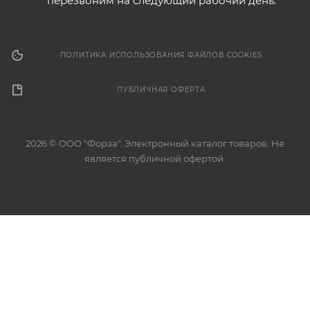
перезвоним на следующий рабочий день.
ПОЛИТИКА ИСПОЛЬЗОВАНИЯ ФАЙЛОВ COOKIES
ПУБЛИЧНАЯ ОФЕРТА
2026 © ООО "Форза". Электронный каталог товаров. Не
является публичной офертой.
Разработка сайта
Этот сайт использует файлы cookie для обеспечения
корректной работы, анализа трафика и улучшения
пользовательского опыта. Продолжая использовать