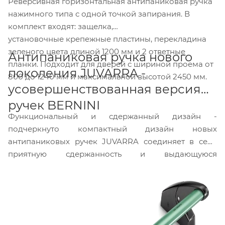
Реверсивная горизонтальная антипаниковая ручка
нажимного типа с одной точкой запирания. В
комплект входят: защелка,
установочные крепежные пластины, перекладина
зеленого цвета длиной 1200 мм и 2 ответные
Антипаниковая ручка нового
планки. Подходит для дверей с шириной проема от
поколения JUVARRA -
800 до 1240 мм и максимальной высотой 2450 мм.
усовершенствованная версия
ручек BERNINI
Функциональный и сдержанный дизайн -
подчеркнуто компактный дизайн новых
антипаниковых ручек JUVARRA соединяет в себе
приятную сдержанность и выдающуюся
функциональность.