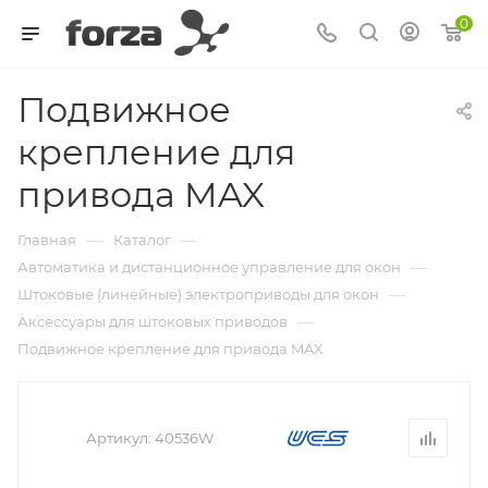
0
Подвижное
крепление для
привода MAX
—
—
Главная
Каталог
—
Автоматика и дистанционное управление для окон
—
Штоковые (линейные) электроприводы для окон
—
Аксессуары для штоковых приводов
Подвижное крепление для привода MAX
Артикул:
40536W