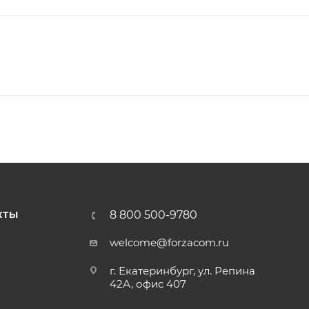
8 800 500-9780
КТЫ
welcome@forzacom.ru
г. Екатеринбург, ул. Репина
42А, офис 407