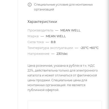
Специальные условия для монтажных
организаций
Характеристики
Производитель
—
MEAN WELL
Марка
—
MEAN WELL
Сила тока
—
8.8
Температура эксплуатации
—
-20°С +60°С
Напряжение
—
230Vac
Цена розничная, указана в рублях в т.ч. НДС
22%, действительна только для электронного
каталога и может отличаться от фактической
цены продажи. Специальные цены для
монтажных организаций. Не является
публичной офертой.