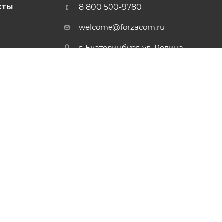
8 800 500-9780
КТЫ
welcome@forzacom.ru
г. Екатеринбург, ул. Репина
42А, офис 407