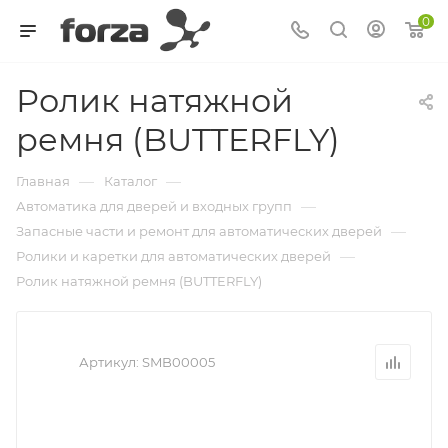
0
Ролик натяжной
ремня (BUTTERFLY)
—
—
Главная
Каталог
—
Автоматика для дверей и входных групп
—
Запасные части и ремонт для автоматических дверей
—
Ролики и каретки для автоматических дверей
Ролик натяжной ремня (BUTTERFLY)
Артикул:
SMB00005