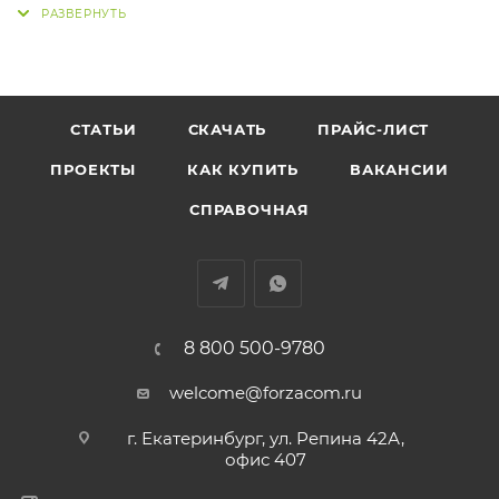
приводов ETERNA EASY с другими приводами в
режиме шлюза, тепловыми завесами, рамками
безопасности и прочим вспомогательным
оборудованием.
СТАТЬИ
СКАЧАТЬ
ПРАЙС-ЛИСТ
ПРОЕКТЫ
КАК КУПИТЬ
ВАКАНСИИ
СПРАВОЧНАЯ
8 800 500-9780
welcome@forzacom.ru
г. Екатеринбург, ул. Репина 42А,
офис 407