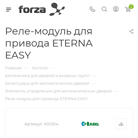
0
Реле-модуль для
привода ETERNA
EASY
—
—
Главная
Каталог
—
Автоматика для дверей и входных групп
—
Аксессуары для автоматических дверей
—
Элементы управления для автоматических дверей
Реле-модуль для привода ETERNA EASY
Артикул:
V01204