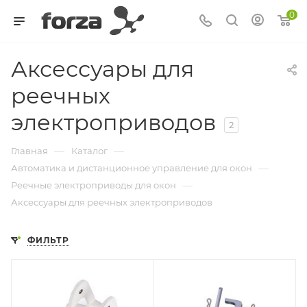
0
Аксессуары для
реечных
электроприводов
2
—
—
Главная
Каталог
—
Автоматика и дистанционное управление для окон
—
Реечные электроприводы для окон
Аксессуары для реечных электроприводов
ФИЛЬТР