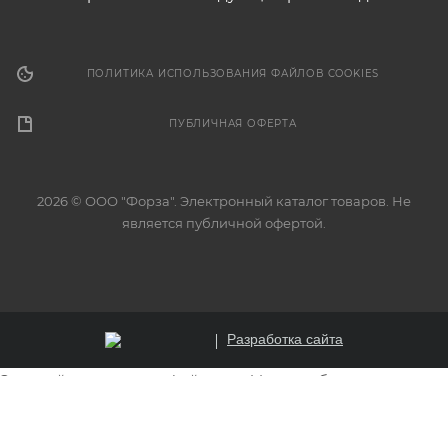
ПОЛИТИКА ИСПОЛЬЗОВАНИЯ ФАЙЛОВ COOKIES
ПУБЛИЧНАЯ ОФЕРТА
2026 © ООО "Форза". Электронный каталог товаров. Не
является публичной офертой.
Разработка сайта
Этот сайт использует файлы cookie для обеспечения
корректной работы, анализа трафика и улучшения
пользовательского опыта. Продолжая использовать