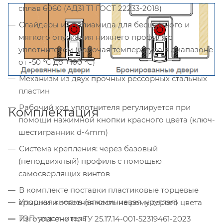
сплав 6060 (АД31 Т1 ГОСТ 22233-2018)
Слайдеры из полиамида для бесшумного и
мягкого опускания нижнего профиля с
уплотнителем (рабочая температура в диапазоне
от -50 °С до +100 °С)
Механизм из двух прочных рессорных стальных
пластин
Рабочий ход уплотнителя регулируется при
Комплектация
помощи нажимной кнопки красного цвета (ключ-
шестигранник d-4mm)
Система крепления: через базовый
(неподвижный) профиль с помощью
самосверлящих винтов
В комплекте поставки пластиковые торцевые
Упорная кнопка (алюминиевая, круглая)
крышки и ответная часть на раму серого цвета
ТЭП-уплотнитель
Изготовлено по ТУ 25.17.14-001-52319461-2023