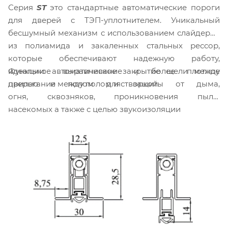
Серия
ST
это стандартные автоматические пороги
для дверей с ТЭП-уплотнителем. Уникальный
бесшумный механизм с использованием слайдеров
из полиамида и закаленных стальных рессор,
которые обеспечивают надежную работу,
Функции: автоматическое закрытие щели между
идеальное выравнивание и более плотное
дверью и полом для защиты от дыма,
прилегание между полом и створкой.
огня, сквозняков, проникновения пыли,
насекомых а также с целью звукоизоляции