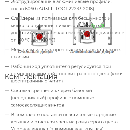
Экструдированные алюминиевые профили,
сплав 6060 (АД31 Т1 ГОСТ 22233-2018)
Слайдеры из полиамида для бесшумного и
мягкого опускания нижнего профиля с
уплотнителем (рабочая температура в диапазоне
от -50 °С до +100 °С)
Механизм из двух прочных рессорных стальных
пластин
Рабочий ход уплотнителя регулируется при
помощи нажимной кнопки красного цвета (ключ-
Комплектация
шестигранник d-4mm)
Система крепления: через базовый
(неподвижный) профиль с помощью
самосверлящих винтов
В комплекте поставки пластиковые торцевые
крышки и ответная часть на раму серого цвета
Упорная кнопка (алюминиевая, круглая)