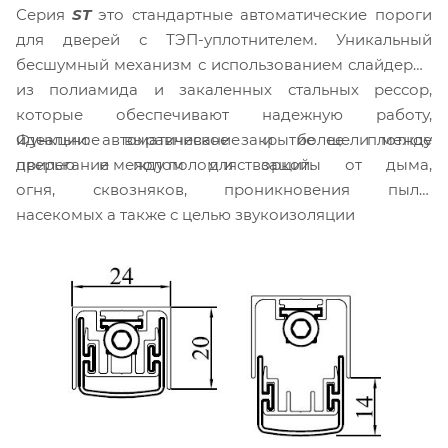
Серия
ST
это стандартные автоматические пороги
для дверей с ТЭП-уплотнителем. Уникальный
бесшумный механизм с использованием слайдеров
из полиамида и закаленных стальных рессор,
которые обеспечивают надежную работу,
Функции: автоматическое закрытие щели между
идеальное выравнивание и более плотное
дверью и полом для защиты от дыма,
прилегание между полом и створкой.
огня, сквозняков, проникновения пыли,
насекомых а также с целью звукоизоляции