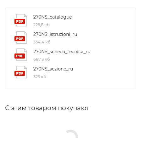
270NS_catalogue
225,8 кб
270NS_istruzioni_ru
354,4 кб
270NS_scheda_tecnica_ru
687,3 кб
270NS_sezione_ru
325 кб
С этим товаром покупают