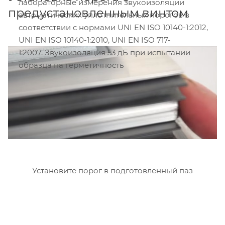
лабораторные измерения звукоизоляции
предустановленным винтом
автоматических уплотнительных порогов в
соответствии с нормами UNI EN ISO 10140-1:2012,
UNI EN ISO 10140-1:2010, UNI EN ISO 717-
1:2007. Звукоизоляция 53 дБ при испытании
образца на герметичность
Установите порог в подготовленный паз