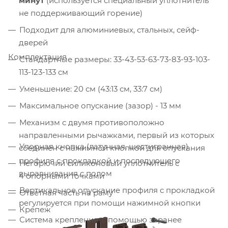
минут
(используется специальный уплотнитель
не поддерживающий горение)
Подходит для алюминиевых, стальных, сейф-
дверей
Комплектация
Стандартные размеры: 33-43-53-63-73-83-93-103-
113-123-133 см
Уменьшение: 20 см (43:13 см, 33:7 см)
Максимальное опускание (зазор) - 13 мм
Механизм с двумя противоположно
направленными рычажками, первый из которых
Упорная кнопка (латунная, шестигранная)
соединён с нажимной кнопкой для опускания
профиля с прокладкой и последующего
Негорючий силиконовый уплотнитель с
выравнивания с полом
4 опорными точками
Вертикальное опускание профиля с прокладкой
Ответная часть на раму
регулируется при помощи нажимной кнопки
Крепеж
Система крепления: с помощью заранее