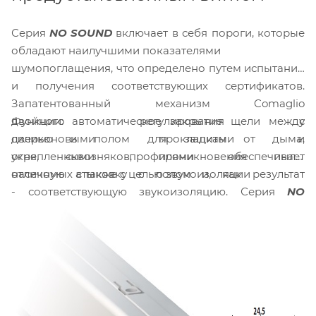
Серия
NO SOUND
включает в себя пороги, которые
обладают наилучшими показателями
шумопоглащения, что определено путем испытаний
и получения соответствующих сертификатов.
Запатентованный механизм Comaglio
Функции: автоматическое закрытие щели между
двойного регулирования с
дверью и полом для защиты от дыма,
силиконовыми прокладками и
огня, сквозняков, проникновения пыли,
укрепленными профилями обеспечивает
насекомых а также с целью звукоизоляции
отличную стыковку с полом и, как результат
- соответствующую звукоизоляцию. Серия
NO
SOUND
благодаря структуре и инновационным
решениям обладают улучшенными
характеристиками при оптимальной стоимости.