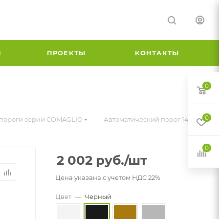
И
ПРОЕКТЫ
КОНТАКТЫ
0
0
—
 пороги серии COMAGLIO
Автоматический порог 1450
0
2 002
руб.
/шт
Цена указана с учетом НДС 22%
Цвет
—
Черный