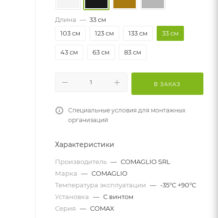
Длина
—
33 см
103 см
123 см
133 см
33 см
43 см
63 см
83 см
В ЗАКАЗ
Специальные условия для монтажных
организаций
Характеристики
Производитель
—
COMAGLIO SRL
Марка
—
COMAGLIO
Температура эксплуатации
—
-35°С +90°С
Установка
—
С винтом
Серия
—
COMAX