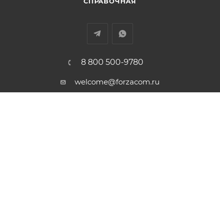
СПРАВОЧНАЯ
8 800 500-9780
welcome@forzacom.ru
г. Екатеринбург, ул. Репина 42А,
офис 407
ПОЛИТИКА КОНФИДЕНЦИАЛЬНОСТИ
Есть вопрос? Нужна консультация? Свяжитесь с
нами бесплатно из любой точки России. Мы
ответим Вам в рабочие дни с 09:00 до 18:00
(GMT+5). В остальное время работает голосовая