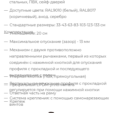
стальных, ПВХ, сейф-дверей
Доступные цвета: RAL9010 (белый), RAL8017
(коричневый), анод. серебро
Стандартные размеры: 33-43-63-83-103-123-133 см
Комплектация
Уменьшение: 20 см
Максимальное опускание (зазор) - 13 мм
Механизм с двумя противоположно
направленными рычажками, первый из которых
соединён с нажимной кнопкой для опускания
профиля с прокладкой и последующего
выравнивания с полом
Упорная кнопка (ПВХ, прямоугольная)
Вертикальное опускание профиля с прокладкой
Профильный EPDM-уплотнитель
регулируется при помощи нажимной кнопки
Ответная часть на раму
Система крепления: с помощью самонарезающих
Крепеж
винтов