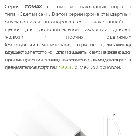
Серия
COMAX
состоит из накладных порогов
типа «Сделай сам». В этой серии кроме стандартных
опускающихся автопорогов есть также линейные
щетки для дополнительной изоляции дверей,
жалюзи и прочих подвижных
Функции: автоматическое закрытие щели между
конструкций. Стандартная установка
дверью и полом для защиты от сквозняков,
осуществляется с помощью самонарезающих
проникновения пыли, насекомых, дыма, а также с
винтов, для стеклянных створок предусмотрены
целью звукоизоляции
специальные пороги
1760GD
с клейкой основой.