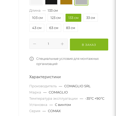
Длина
—
133 см
103 см
123 см
133 см
33 см
43 см
63 см
83 см
В ЗАКАЗ
Специальные условия для монтажных
организаций
Характеристики
Производитель
—
COMAGLIO SRL
Марка
—
COMAGLIO
Температура эксплуатации
—
-35°С +90°С
Установка
—
С винтом
Серия
—
COMAX