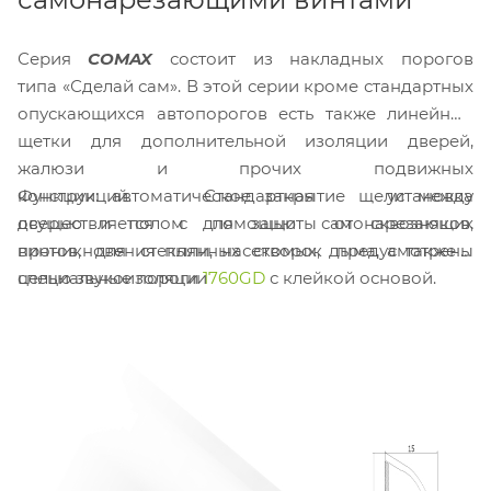
Серия
COMAX
состоит из накладных порогов
типа «Сделай сам». В этой серии кроме стандартных
опускающихся автопорогов есть также линейные
щетки для дополнительной изоляции дверей,
жалюзи и прочих подвижных
Функции: автоматическое закрытие щели между
конструкций. Стандартная установка
дверью и полом для защиты от сквозняков,
осуществляется с помощью самонарезающих
проникновения пыли, насекомых, дыма, а также с
винтов, для стеклянных створок предусмотрены
целью звукоизоляции
специальные пороги
1760GD
с клейкой основой.