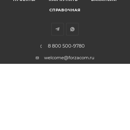
СПРАВОЧНАЯ
8 800 500-9780
welcome@forzacom.ru
г. Екатеринбург, ул. Репина 42А,
офис 407
ПОЛИТИКА КОНФИДЕНЦИАЛЬНОСТИ
Есть вопрос? Нужна консультация? Свяжитесь с
нами бесплатно из любой точки России. Мы
ответим Вам в рабочие дни с 09:00 до 18:00