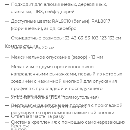
Подходит для алюминиевых, деревянных,
стальных, ПВХ, сейф-дверей
Доступные цвета: RAL9010 (белый), RAL8017
(коричневый), анод. серебро
Стандартные размеры: 33-43-63-83-103-123-133 см
Комплектация
Уменьшение: 20 см
Максимальное опускание (зазор) - 13 мм
Механизм с двумя противоположно
направленными рычажками, первый из которых
соединён с нажимной кнопкой для опускания
профиля с прокладкой и последующего
выравнивания с полом
Упорная кнопка (ПВХ, прямоугольная)
Вертикальное опускание профиля с прокладкой
Профильный EPDM-уплотнитель
регулируется при помощи нажимной кнопки
Ответная часть на раму
Система крепления: с помощью самонарезающих
Крепеж
винтов