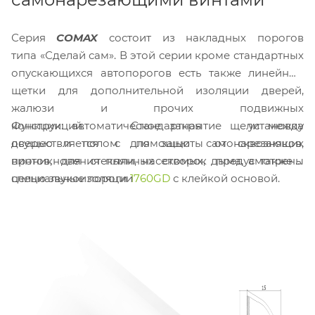
Серия
COMAX
состоит из накладных порогов
типа «Сделай сам». В этой серии кроме стандартных
опускающихся автопорогов есть также линейные
щетки для дополнительной изоляции дверей,
жалюзи и прочих подвижных
Функции: автоматическое закрытие щели между
конструкций. Стандартная установка
дверью и полом для защиты от сквозняков,
осуществляется с помощью самонарезающих
проникновения пыли, насекомых, дыма, а также с
винтов, для стеклянных створок предусмотрены
целью звукоизоляции
специальные пороги
1760GD
с клейкой основой.