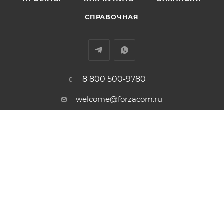
СПРАВОЧНАЯ
8 800 500-9780
welcome@forzacom.ru
г. Екатеринбург, ул. Репина 42А,
офис 407
ПОЛИТИКА КОНФИДЕНЦИАЛЬНОСТИ
Есть вопрос? Нужна консультация? Свяжитесь с
нами бесплатно из любой точки России. Мы
ответим Вам в рабочие дни с 09:00 до 18:00