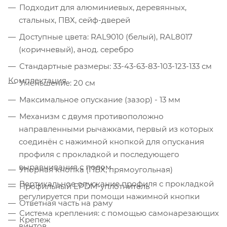
Подходит для алюминиевых, деревянных,
стальных, ПВХ, сейф-дверей
Доступные цвета: RAL9010 (белый), RAL8017
(коричневый), анод. серебро
Стандартные размеры: 33-43-63-83-103-123-133 см
Комплектация
Уменьшение: 20 см
Максимальное опускание (зазор) - 13 мм
Механизм с двумя противоположно
направленными рычажками, первый из которых
соединён с нажимной кнопкой для опускания
профиля с прокладкой и последующего
выравнивания с полом
Упорная кнопка (ПВХ, прямоугольная)
Вертикальное опускание профиля с прокладкой
Профильный EPDM-уплотнитель
регулируется при помощи нажимной кнопки
Ответная часть на раму
Система крепления: с помощью самонарезающих
Крепеж
винтов