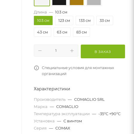
Длина
—
103 см
103 см
123 см
133 см
33 см
43 см
63 см
83 см
В ЗАКАЗ
Специальные условия для монтажных
организаций
Характеристики
Производитель
—
COMAGLIO SRL
Марка
—
COMAGLIO
Температура эксплуатации
—
-35°С +90°С
Установка
—
С винтом
Серия
—
COMAX