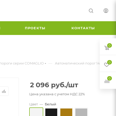
И
ПРОЕКТЫ
КОНТАКТЫ
0
0
—
 пороги серии COMAGLIO
Автоматический порог 1450
0
2 096
руб.
/шт
Цена указана с учетом НДС 22%
Цвет
—
Белый