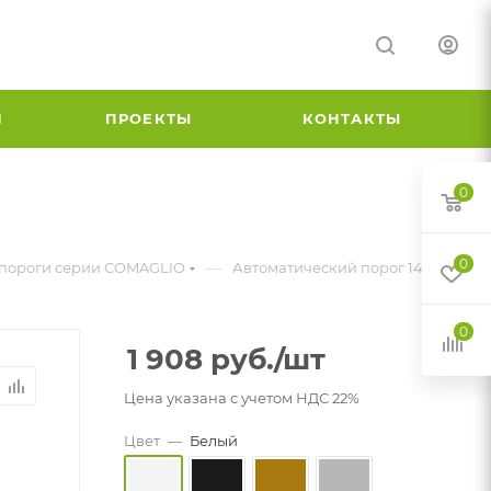
И
ПРОЕКТЫ
КОНТАКТЫ
0
0
—
 пороги серии COMAGLIO
Автоматический порог 1450
0
1 908
руб.
/шт
Цена указана с учетом НДС 22%
Цвет
—
Белый