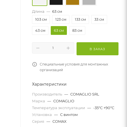
Длина
—
63 см
103 см
123 см
133 см
33 см
43 см
63 см
83 см
В ЗАКАЗ
Специальные условия для монтажных
организаций
Характеристики
Производитель
—
COMAGLIO SRL
Марка
—
COMAGLIO
Температура эксплуатации
—
-35°С +90°С
Установка
—
С винтом
Серия
—
COMAX